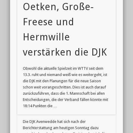
Tra
Oetken, Große-
mit
Freese und
sof
Wir
Hermwille
eing
verstärken die DJK
Obwohl die aktuelle Spielzeit im WTTV seit dem
13.3. ruht und niemand weiß wie es weitergeht, ist
die DJK mit den Planungen für die neue Saison
schon weit vorangeschritten. Dies ist auch darauf
zurückzuführen, dass die 1. Mannschaft bei allen
Entscheidungen, die der Verband fällen könnte mit
18:14 Punkten die …
Die DJK Avenwedde hat sich nach der
Berichterstattung am heutigen Sonntag dazu